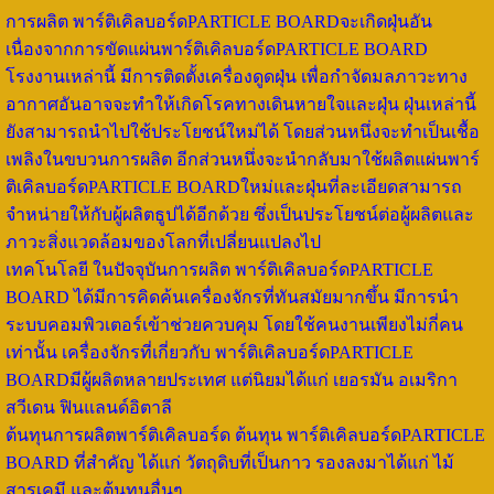
การผลิต พาร์ติเคิลบอร์ดPARTICLE BOARDจะเกิดฝุ่นอัน
เนื่องจากการขัดแผ่นพาร์ติเคิลบอร์ดPARTICLE BOARD
โรงงานเหล่านี้ มีการติดตั้งเครื่องดูดฝุ่น เพื่อกำจัดมลภาวะทาง
อากาศอันอาจจะทำให้เกิดโรคทางเดินหายใจและฝุ่น ฝุ่นเหล่านี้
ยังสามารถนำไปใช้ประโยชน์ใหม่ได้ โดยส่วนหนึ่งจะทำเป็นเชื้อ
เพลิงในขบวนการผลิต อีกส่วนหนึ่งจะนำกลับมาใช้ผลิตแผ่นพาร์
ติเคิลบอร์ดPARTICLE BOARDใหม่และฝุ่นที่ละเอียดสามารถ
จำหน่ายให้กับผู้ผลิตธูปได้อีกด้วย ซึ่งเป็นประโยชน์ต่อผู้ผลิตและ
ภาวะสิ่งแวดล้อมของโลกที่เปลี่ยนแปลงไป
เทคโนโลยี ในปัจจุบันการผลิต พาร์ติเคิลบอร์ดPARTICLE
BOARD ได้มีการคิดค้นเครื่องจักรที่ทันสมัยมากขึ้น มีการนำ
ระบบคอมพิวเตอร์เข้าช่วยควบคุม โดยใช้คนงานเพียงไม่กี่คน
เท่านั้น เครื่องจักรที่เกี่ยวกับ พาร์ติเคิลบอร์ดPARTICLE
BOARDมีผู้ผลิตหลายประเทศ แต่นิยมได้แก่ เยอรมัน อเมริกา
สวีเดน ฟินแลนด์อิตาลี
ต้นทุนการผลิตพาร์ติเคิลบอร์ด ต้นทุน พาร์ติเคิลบอร์ดPARTICLE
BOARD ที่สำคัญ ได้แก่ วัตถุดิบที่เป็นกาว รองลงมาได้แก่ ไม้
สารเคมี และต้นทุนอื่นๆ