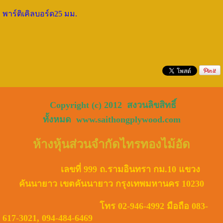
พาร์ติเคิลบอร์ด25 มม.
Copyright (c) 2012 สงวนลิขสิทธิ์
ทั้งหมด
www.saithongplywood.com
ห้างหุ้นส่วนจำกัด
ไทรทองไม้อัด
เลขที่ 999 ถ.รามอินทรา กม.10 แขวง
คันนายาว
เขตคันนายาว กรุงเทพมหานคร 10230
โทร 02-946-4992 มือถือ 083-
617-3021, 094-484-6469