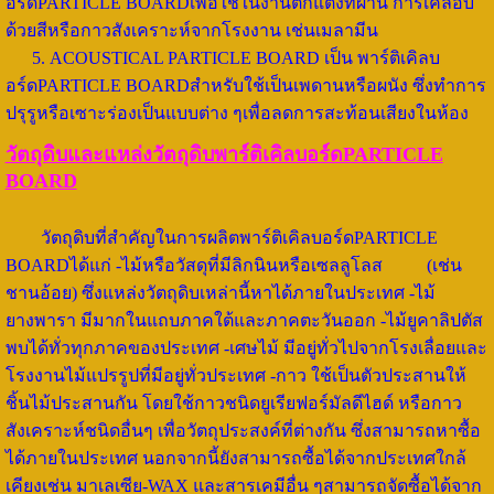
อร์ดPARTICLE BOARDเพื่อใช้ในงานตกแต่งที่ผ่าน การเคลือบ
ด้วยสีหรือกาวสังเคราะห์จากโรงงาน เช่นเมลามีน
5. ACOUSTICAL PARTICLE BOARD เป็น พาร์ติเคิลบ
อร์ดPARTICLE BOARDสำหรับใช้เป็นเพดานหรือผนัง ซึ่งทำการ
ปรุรูหรือเซาะร่องเป็นแบบต่าง ๆเพื่อลดการสะท้อนเสียงในห้อง
วัตถุดิบและแหล่งวัตถุดิบพาร์ติเคิลบอร์ดPARTICLE
BOARD
วัตถุดิบที่สำคัญในการผลิตพาร์ติเคิลบอร์ดPARTICLE
BOARDได้แก่ -ไม้หรือวัสดุที่มีลิกนินหรือเซลลูโลส (เช่น
ชานอ้อย) ซึ่งแหล่งวัตถุดิบเหล่านี้หาได้ภายในประเทศ -ไม้
ยางพารา มีมากในแถบภาคใต้และภาคตะวันออก -ไม้ยูคาลิปตัส
พบได้ทั่วทุกภาคของประเทศ -เศษไม้ มีอยู่ทั่วไปจากโรงเลื่อยและ
โรงงานไม้แปรรูปที่มีอยู่ทั่วประเทศ -กาว ใช้เป็นตัวประสานให้
ชิ้นไม้ประสานกัน โดยใช้กาวชนิดยูเรียฟอร์มัลดีไฮด์ หรือกาว
สังเคราะห์ชนิดอื่นๆ เพื่อวัตถุประสงค์ที่ต่างกัน ซึ่งสามารถหาซื้อ
ได้ภายในประเทศ นอกจากนี้ยังสามารถซื้อได้จากประเทศใกล้
เคียงเช่น มาเลเซีย-WAX และสารเคมีอื่น ๆสามารถจัดซื้อได้จาก